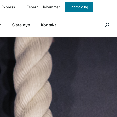
 Express
Espern Lillehammer
Innmelding
n
Siste nytt
Kontakt