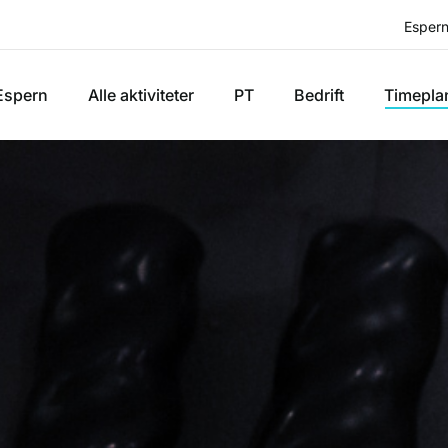
Espern
Espern
Alle aktiviteter
PT
Bedrift
Timepla