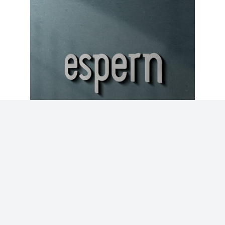
Til info
Espern Hamar
Les mer...