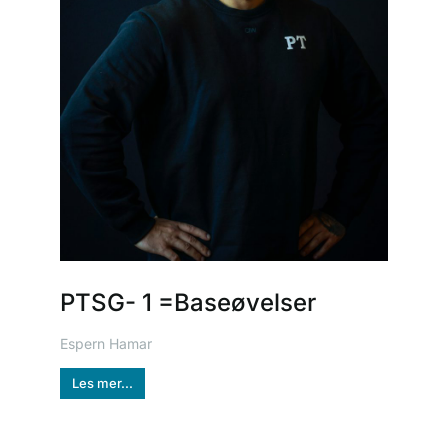
PTSG- 1 =Baseøvelser
Espern Hamar
Les mer...