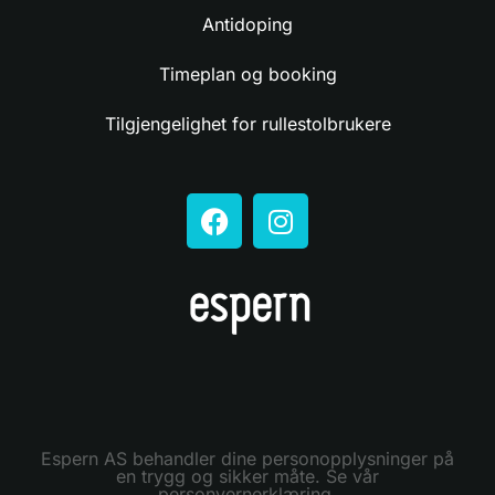
Antidoping
Timeplan og booking
Tilgjengelighet for rullestolbrukere
Espern AS behandler dine personopplysninger på
en trygg og sikker måte. Se vår
personvernerklæring.