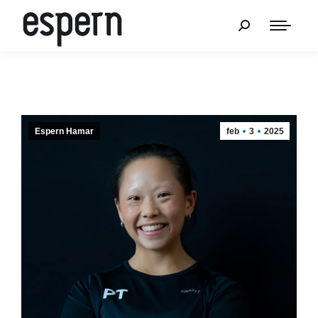
Espern Hamar
feb
3
2025