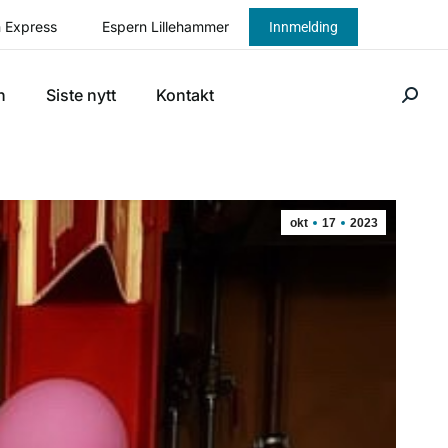
 Express
Espern Lillehammer
Innmelding
n
Siste nytt
Kontakt
okt
17
2023