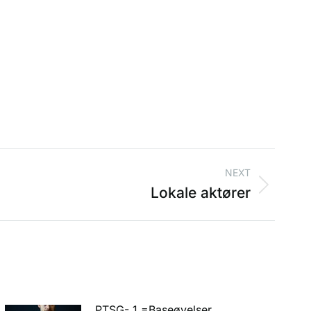
NEXT
Lokale aktører
PTSG- 1 =Baseøvelser