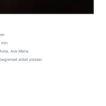
ber
0 min
e,Anna, Ane Maria
egrenset antall plasser.