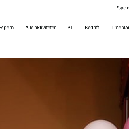
Espern
Espern
Alle aktiviteter
PT
Bedrift
Timepla