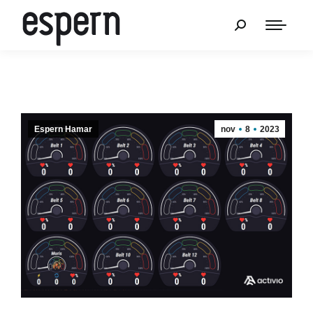
Espern Hamar
nov
8
2023