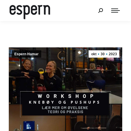
Espern Hamar
okt
30
2023