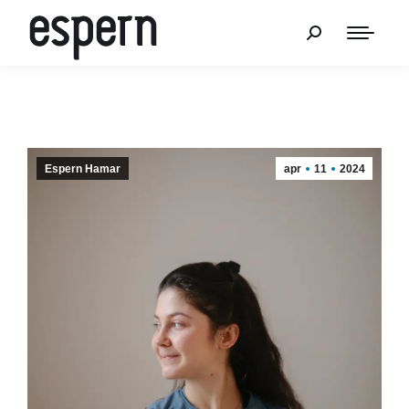
Espern Hamar
apr
11
2024