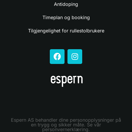
Antidoping
Timeplan og booking
Tilgjengelighet for rullestolbrukere
Espern AS behandler dine personopplysninger på
en trygg og sikker måte. Se vår
personvernerklæring.