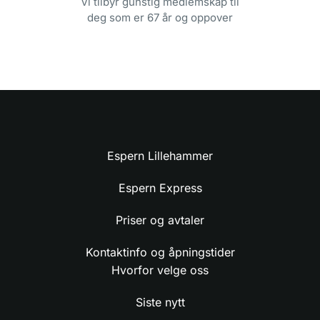
Vi tilbyr gunstig medlemskap til
deg som er 67 år og oppover
Espern Lillehammer
Espern Express
Priser og avtaler
Kontaktinfo og åpningstider
Hvorfor velge oss
Siste nytt