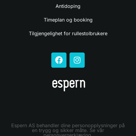
Antidoping
Timeplan og booking
Tilgjengelighet for rullestolbrukere
Espern AS behandler dine personopplysninger på
en trygg og sikker måte. Se vår
personvernerklæring.